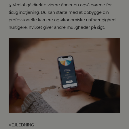
5. Ved at gå direkte videre åbner du også dørene for
Europa. Fx praktik eller frivilligt arbejde med med
tidlig indtjening. Du kan starte med at opbygge din
økonomisk og anden støtte fra det europæiske
professionelle karriere og økonomiske uafhængighed
solidaritetskorps.
hurtigere, hvilket giver andre muligheder på sigt.
VEJLEDNING