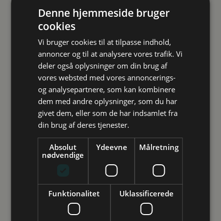
Denne hjemmeside bruger
Tag et kig på vores
cookies
events og
Vi bruger cookies til at tilpasse indhold,
arrangementer
annoncer og til at analysere vores trafik. Vi
deler også oplysninger om din brug af
vores websted med vores annoncerings-
og analysepartnere, som kan kombinere
Studievalg Danmark
dem med andre oplysninger, som du har
givet dem, eller som de har indsamlet fra
Vejledning
din brug af deres tjenester.
Inspiration
Arrangementer
Absolut
Ydeevne
Målretning
nødvendige
Future Spin
Studievalg Danmarks undersøgelse
Funktionalitet
Uklassificerede
Kontakt
Ansatte
ONLINE
29 SEPTEMBER 2026 - KL. 16.30