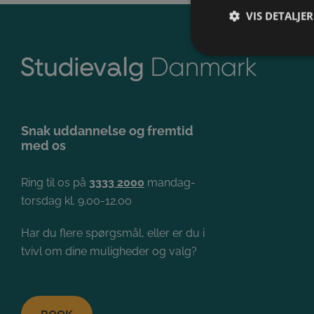
VIS DETALJER
A
Absolut nødvendige c
Hjemmesiden kan ikke
Snak uddannelse og fremtid
med os
Ring til os på
3333 2000
mandag-
torsdag kl. 9.00-12.00
Har du flere spørgsmål, eller er du i
tvivl om dine muligheder og valg?