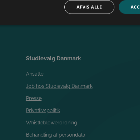
Ansatte
AFVIS ALLE
ACC
Om os
bsolut nødvendige
Ydeevne
Målretning
Funktionalitet
Uklassificer
ookies muliggør hjemmesidens grundlæggende funktionalitet såsom brugerlogin og k
 bruges korrekt uden de absolut nødvendige cookies.
Studievalg Danmark
Ansatte
Job hos Studievalg Danmark
Presse
Privatlivspolitik
Whistleblowerordning
Google Privacy Policy
Behandling af persondata