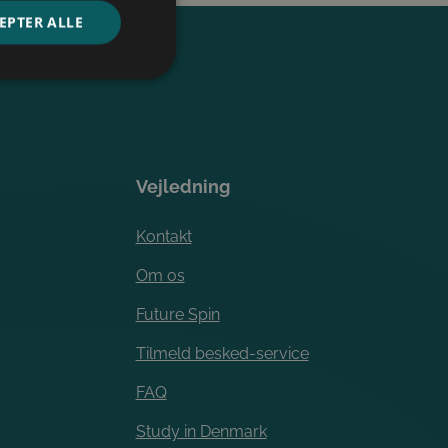
EPTER ALLE
ede
ontoadministration.
Vejledning
Kontakt
Om os
Future Spin
Tilmeld besked-service
FAQ
Study in Denmark