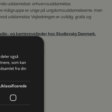
ende uddannelser, erhvervsuddannelse,
mære målgruppe er unge på ungdomsuddannelserne, men
od uddannelse. Vejledningen er uvildig, gratis og
udie- og karrierevejleder hos Studievalg Danmark.
opfordrede ansøgninger.
i deler også
rtnere, som kan
dsamlet fra din
Uklassificerede
r