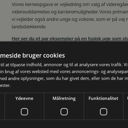
Vores kerneopgave er vejledning om valg af videregå
videreuddannelse og karrieremuligheder. Vores pri
vi vejleder også andre unge og voksne, som er på vej m
landsdækkende.
Her ser du et par eksempler på en typisk uge som st
(klik her)
meside bruger cookies
På nuværende tidspunkt accepterer vi desværre ikke u
Studievalg Danmark
til at tilpasse indhold, annoncer og til at analysere vores trafik. V
in brug af vores websted med vores annoncerings- og analysepa
Vejledning
SE LEDIGE STILLINGER
d andre oplysninger, som du har givet dem, eller som de har in
Inspiration
ester.
Arrangementer
Ydeevne
Målretning
Funktionalitet
Future Spin
Studievalg Danmarks undersøgelse
Kontakt