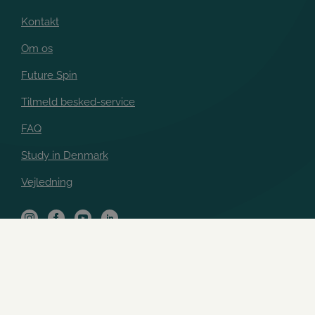
Kontakt
Om os
Future Spin
Tilmeld besked-service
FAQ
Study in Denmark
Vejledning
EAN: 5798 009 882
Copyright © 2026 Studievalg
950
CVR: 39440636
Danmark - All Rights Reserved