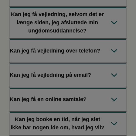
ungdomsuddannelse og voksne på og uden for
want to know more about your options.
arbejdsmarkedet.
Kan jeg få vejledning, selvom det er
Det er gratis.
længe siden, jeg afsluttede min
Book
ungdomsuddannelse?
Ja, alle med spørgsmål til videregående uddannelse,
Kan jeg få vejledning over telefon?
erhvervsuddannelse, arbejdsmarkedet samt
efteruddannelse er meget velkomne til vejledning.
Selvfølgelig.
Kan jeg få vejledning på email?
Kontakt
Selvfølgelig.
Kan jeg få en online samtale?
Du kan maile direkte fællesmail
(vejledning@studievalg.dk). Du kan forvente svar inden
Kan jeg booke en tid, når jeg slet
Selvfølgelig. Vi tilbyder vejledning på zoom. Primært til
for 1-2 hverdage.
ikke har nogen ide om, hvad jeg vil?
dig, der ikke går på en ungdomsuddannelse. Du skal
blot vælge det, når du booker en tid.