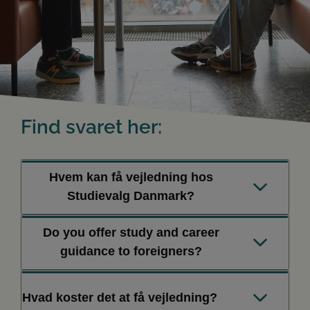
Find svaret her:
Hvem kan få vejledning hos
Studievalg Danmark?
Do you offer study and career
Alle med spørgsmål til videregående uddannelse,
guidance to foreigners?
erhvervsuddannelse, arbejdsmarkedet samt
efteruddannelse er meget velkomne til vejledning. Vi
vejleder oftest elever, der er i gang med
Yes, you are welcome to book a free appointment with
Hvad koster det at få vejledning?
ungdomsuddannelser, dem med afsluttet
us if you are considering an education in Denmark and