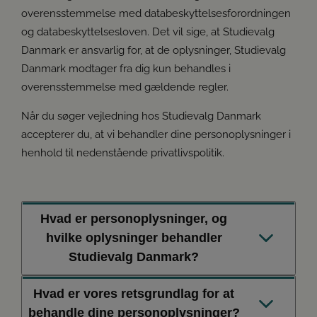
overensstemmelse med databeskyttelsesforordningen
og databeskyttelsesloven. Det vil sige, at Studievalg
Danmark er ansvarlig for, at de oplysninger, Studievalg
Danmark modtager fra dig kun behandles i
overensstemmelse med gældende regler.
Når du søger vejledning hos Studievalg Danmark
accepterer du, at vi behandler dine personoplysninger i
henhold til nedenstående privatlivspolitik.
Hvad er personoplysninger, og
hvilke oplysninger behandler
Studievalg Danmark?
Hvad er vores retsgrundlag for at
Personoplysninger er enhver form for information om
behandle dine personoplysninger?
en identificeret eller identificerbar fysisk person. Det vil