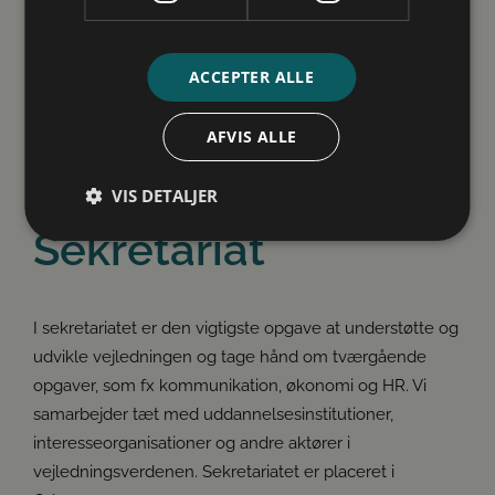
Ansatte
sammenhæng i den daglige drift i de forskellige
Om os
afdelinger/centre. Direktøren og alle ledere arbejder
tæt sammen.
ACCEPTER ALLE
Ledelsen
AFVIS ALLE
VIS DETALJER
Sekretariat
Absolut nødvendige
Ydeevne
Målretning
Funktionalitet
Uklassificerede
I sekretariatet er den vigtigste opgave at understøtte og
udvikle vejledningen og tage hånd om tværgående
Absolut nødvendige cookies muliggør
hjemmesidens grundlæggende funktionalitet såsom
opgaver, som fx kommunikation, økonomi og HR. Vi
brugerlogin og kontoadministration. Hjemmesiden
kan ikke bruges korrekt uden de absolut
samarbejder tæt med uddannelsesinstitutioner,
nødvendige cookies.
interesseorganisationer og andre aktører i
vejledningsverdenen. Sekretariatet er placeret i