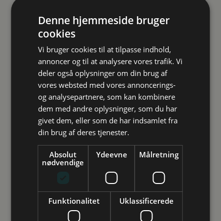
Denne hjemmeside bruger
Sydjylland
cookies
Vi bruger cookies til at tilpasse indhold,
annoncer og til at analysere vores trafik. Vi
deler også oplysninger om din brug af
Østjylland
vores websted med vores annoncerings-
og analysepartnere, som kan kombinere
Studievalg Danmark
dem med andre oplysninger, som du har
givet dem, eller som de har indsamlet fra
Vejledning
Studievalgs ledelse
din brug af deres tjenester.
Inspiration
Arrangementer
Absolut
Ydeevne
Målretning
nødvendige
Vores ledelse består af en direktør, en sekretariatsleder
Future Spin
og syv centerledere. Vores direktør har det øverste
Studievalg Danmarks undersøgelse
administrative ansvar samt det overordnede ansvar for
Funktionalitet
Uklassificerede
Kontakt
den daglige ledelse og drift. De otte ledere har bl.a.
ansvar for personalet og for at skabe udvikling og