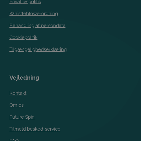
Privatlivspolitik
https://www.youtube.com/watch?
·
v=a0VIQejAeNs&t=4s
Whistleblowerordning
Behandling af persondata
Cookiepolitik
Tilgængelighedserklæring
Vejledning
Kontakt
Om os
Future Spin
Tilmeld besked-service