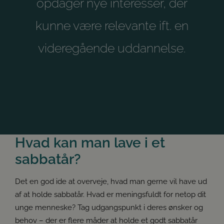
opdager nye interesser, der
Det er dog vigtigt også at have forståelse for, at det ikke
er alle unge mennesker, der ønsker sabbatår. Nogle har
kunne være relevante ift. en
måske allerede en idé om, hvad de vil studere. Måske
videregående uddannelse.
er der ingen planer, der gør det relevant at tage sabbat.
Der er bestemt også fordele ved at fortsætte med det
samme. Fx har dit unge menneske fagene friske i
hukommelsen og en god studierutine.
Det vigtigste er at tage udgangspunkt i netop
dit
unge
menneske, og have en åben samtale om muligheder,
ønsker og behov.
Hvad kan man lave i et
sabbatår?
Det en god ide at overveje, hvad man gerne vil have ud
af at holde sabbatår. Hvad er meningsfuldt for netop dit
unge menneske? Tag udgangspunkt i deres ønsker og
behov – der er flere måder at holde et godt sabbatår