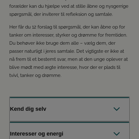
forælder kan du hjælpe ved at stille åbne og nysgerrige
spørgsmål, der inviterer til refleksion og samtale.
Her får du 12 forslag til spørgsmål, der kan åbne op for
tanker om interesser, styrker og drømme for fremtiden.
Du behøver ikke bruge dem alle – vælg dem, der
passer naturligt i jeres samtale. Det vigtigste er ikke at
nå frem til et bestemt svar, men at den unge oplever at
blive mødt med ægte interesse, hvor der er plads til
tvivl, tanker og drømme.
Kend dig selv
1. Hvad synes du selv, du er god til?
Interesser og energi
2. Hvordan kan du bedst lide at lære noget nyt?