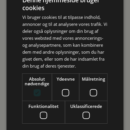
Denne hjemmeside bruger
Man kan altid finde kvote 2-udvælgelseskriterierne på
om sabbatår. Man kan også lytte til små, korte
på
gribverden.dk
. Man kan også læse om
det
cookies
uddannelsernes egne hjemmesider. Nogle højskoler
Studievalg Danmark Q & As om optagelse på en
Europæiske Solidaritetskorps
, som er er en mulighed
tilbyder også kurser, der forbereder til optagelsesprøver
uddannelse. Herunder fx om supplering.
Vi bruger cookies til at tilpasse indhold,
for give en hjælpende hånd i et lokalsamfund enten i
til forskellige uddannelser.
annoncer og til at analysere vores trafik. Vi
eller uden for Europa.
deler også oplysninger om din brug af
vores websted med vores annoncerings-
Budskaber fra unge til
og analysepartnere, som kan kombinere
Studievalg Danmark
dem med andre oplysninger, som du har
forældre
givet dem, eller som de har indsamlet fra
Vejledning
din brug af deres tjenester.
Vores
Inspiration
Arrangementer
Absolut
Ydeevne
Målretning
vejledningstilbud
nødvendige
Future Spin
Studievalg Danmarks undersøgelse
Gennem de unges tid på ungdomsuddannelserne
Funktionalitet
Uklassificerede
Kontakt
møder de unge Studievalg Danmark flere gange –
både til oplæg i klassen og ved individuelle
Ansatte
vejledningssamtaler, hvis de ønsker det.
Om os