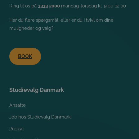
og under krig, mens politiet sørger for ro og orden og
Ring til os på
3333 2000
mandag-torsdag kl. 9.00-12.00
griber ind ved lovovertrædelser.
Har du flere spørgsmål, eller er du i tvivl om dine
Læs mere:
muligheder og valg?
https://www.ug.dk/Uddannelser/politiogforsvar
)
Andre uddannelser
er uddannelser, der hverken er
erhvervsakademi-, professionsbachelor-, bachelor- eller
BOOK
kandidatuddannelser. Eksempler på disse er
farmakonom, pilot og forfatter.
Læs mere:
Studievalg Danmark
https://www.ug.dk/uddannelser/andreerhvervsrettede
Ansatte
Læs og se mere her
Job hos Studievalg Danmark
https://studievalg.dk/inspiration/uddannelse-i-
·
Presse
danmark/