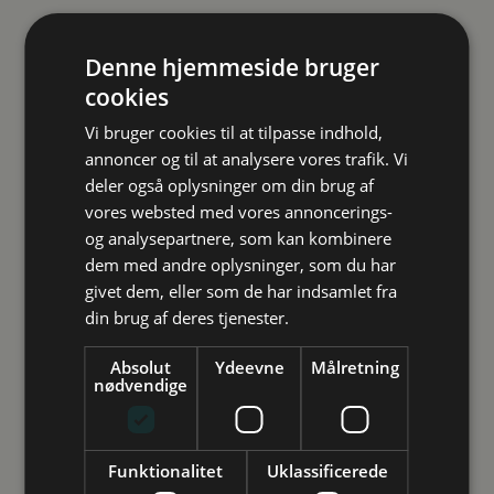
Denne hjemmeside bruger
cookies
Vi bruger cookies til at tilpasse indhold,
annoncer og til at analysere vores trafik. Vi
deler også oplysninger om din brug af
vores websted med vores annoncerings-
og analysepartnere, som kan kombinere
Studievalg Danmark
dem med andre oplysninger, som du har
givet dem, eller som de har indsamlet fra
Vejledning
din brug af deres tjenester.
Inspiration
Arrangementer
Absolut
Ydeevne
Målretning
nødvendige
Vi har to telefontilbud. Hvis du har brug for hjælp til
Future Spin
hurtige og afklarende spørgsmål, kan du ringe mandag-
Studievalg Danmarks undersøgelse
torsdag kl. 09.00-12.00 på 3333 2000. Har du mange
Funktionalitet
Uklassificerede
spørgsmål, er meget i tvivl og brug for mere tid,
Kontakt