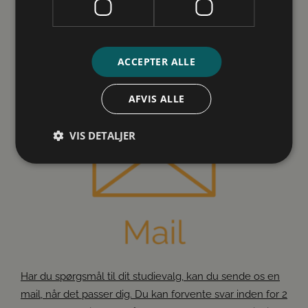
anbefaler vi at du booker en telefonsamtale.
Ansatte
Om os
ACCEPTER ALLE
AFVIS ALLE
VIS DETALJER
Absolut nødvendige
Ydeevne
Målretning
Funktionalitet
Uklassificerede
Absolut nødvendige cookies muliggør
hjemmesidens grundlæggende funktionalitet såsom
brugerlogin og kontoadministration. Hjemmesiden
kan ikke bruges korrekt uden de absolut
Har du spørgsmål til dit studievalg, kan du sende os en
nødvendige cookies.
mail, når det passer dig. Du kan forvente svar inden for 2